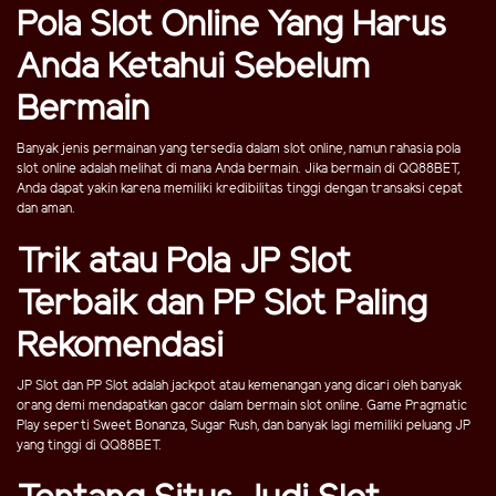
Pola Slot Online Yang Harus
Anda Ketahui Sebelum
Bermain
Banyak jenis permainan yang tersedia dalam slot online, namun rahasia pola
slot online adalah melihat di mana Anda bermain. Jika bermain di QQ88BET,
Anda dapat yakin karena memiliki kredibilitas tinggi dengan transaksi cepat
dan aman.
Trik atau Pola JP Slot
Terbaik dan PP Slot Paling
Rekomendasi
JP Slot dan PP Slot adalah jackpot atau kemenangan yang dicari oleh banyak
orang demi mendapatkan gacor dalam bermain slot online. Game Pragmatic
Play seperti Sweet Bonanza, Sugar Rush, dan banyak lagi memiliki peluang JP
yang tinggi di QQ88BET.