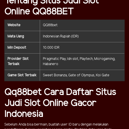
Tentang Situs Judi Slot
Online QQ88BET
Website
QQ88bet
Mata Uang
Indonesian Rupiah (IDR)
Min Deposit
10.000 IDR
Provider Slot
Pragmatic Play, Idn slot, Playtech, Microgaming,
Terbaik
Habanero
Game Slot Terbaik
Sweet Bonanza, Gate of Olympus, Koi Gate
Qq88bet Cara Daftar Situs
Judi Slot Online Gacor
Indonesia
Sebelum Anda bisa bermain, buatlah user ID baru dengan melakukan