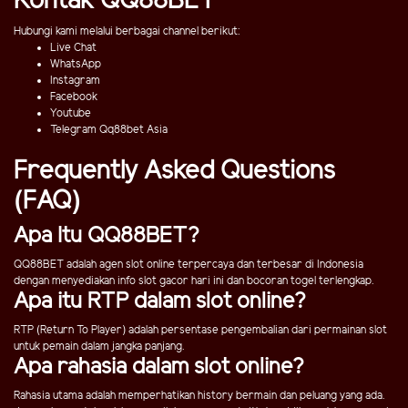
Kontak QQ88BET
Hubungi kami melalui berbagai channel berikut:
Live Chat
WhatsApp
Instagram
Facebook
Youtube
Telegram Qq88bet Asia
Frequently Asked Questions
(FAQ)
Apa Itu QQ88BET?
QQ88BET adalah agen slot online terpercaya dan terbesar di Indonesia
dengan menyediakan info slot gacor hari ini dan bocoran togel terlengkap.
Apa itu RTP dalam slot online?
RTP (Return To Player) adalah persentase pengembalian dari permainan slot
untuk pemain dalam jangka panjang.
Apa rahasia dalam slot online?
Rahasia utama adalah memperhatikan history bermain dan peluang yang ada.