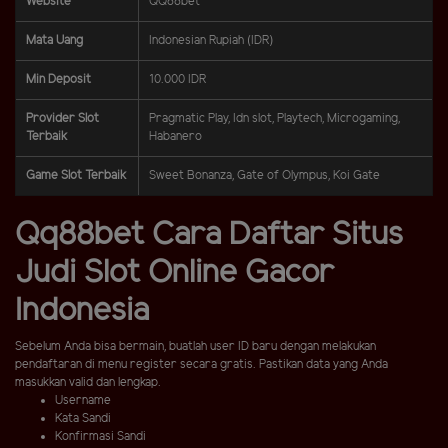
Website
QQ88bet
Mata Uang
Indonesian Rupiah (IDR)
Min Deposit
10.000 IDR
Provider Slot
Pragmatic Play, Idn slot, Playtech, Microgaming,
Terbaik
Habanero
Game Slot Terbaik
Sweet Bonanza, Gate of Olympus, Koi Gate
Qq88bet Cara Daftar Situs
Judi Slot Online Gacor
Indonesia
Sebelum Anda bisa bermain, buatlah user ID baru dengan melakukan
pendaftaran di menu register secara gratis. Pastikan data yang Anda
masukkan valid dan lengkap.
Username
Kata Sandi
Konfirmasi Sandi