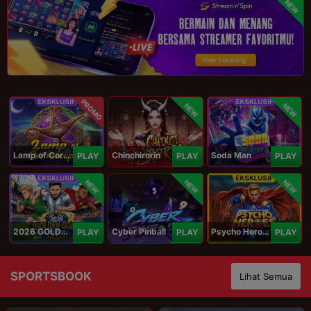
NEW
PROMO
NEW
NEW
Lamp of Cornucopia
Chinchirorin
Soda Man
PLAY
PLAY
PLAY
NEW
NEW
NEW
2026 GOLDEN GOAL RUSH
Cyber Pinball
Psycho Heroes
PLAY
PLAY
PLAY
SPORTSBOOK
Lihat Semua