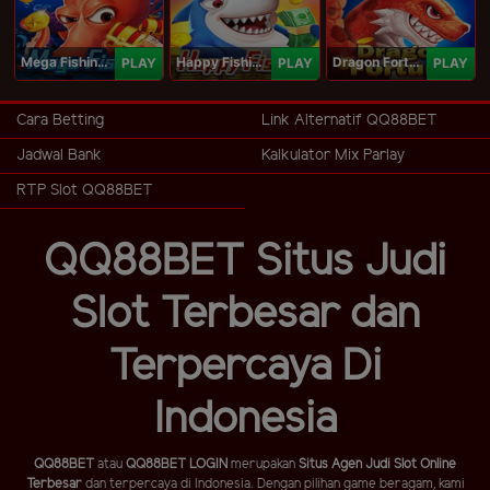
Mega Fishing Jili
Happy Fishing Jili
Dragon Fortune Jili
PLAY
PLAY
PLAY
Cara Betting
Link Alternatif QQ88BET
Jadwal Bank
Kalkulator Mix Parlay
RTP Slot QQ88BET
QQ88BET Situs Judi
Slot Terbesar dan
Terpercaya Di
Indonesia
QQ88BET
atau
QQ88BET LOGIN
merupakan
Situs Agen Judi Slot Online
Terbesar
dan terpercaya di Indonesia. Dengan pilihan game beragam, kami