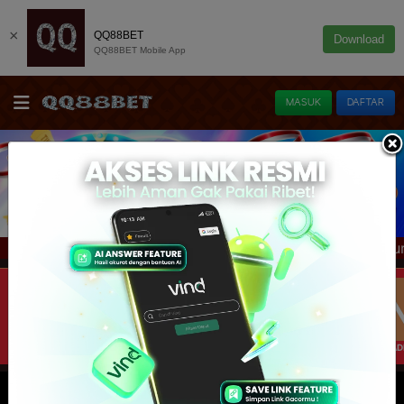
×
QQ88BET
Download
QQ88BET Mobile App
MASUK
DAFTAR
hanya di QQ88BET, 100% gratis! Buruan main dan menangkan 
Info :
IDNTRAD
SLOT
E-LOTTERY
IDNRAFFLE
IDNRNG
SLOT