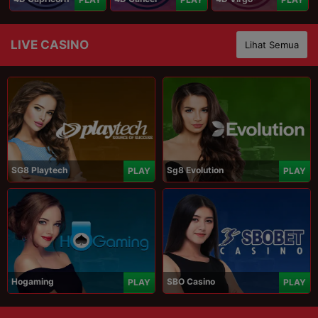
LIVE CASINO
Lihat Semua
SG8 Playtech
Sg8 Evolution
PLAY
PLAY
Hogaming
SBO Casino
PLAY
PLAY