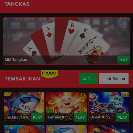
TANGKAS
MM Tangkas
PLAY
PROMO
TEMBAK IKAN
Cari
Lihat Semua
Jackpot Fishing Jili
Fortune King Jackpot
Ocean King Jackpot
PLAY
PLAY
PLAY