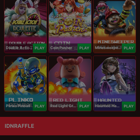
Double Action Roulette
Coin Pusher
Minesweeper Hollywood
PLAY
PLAY
PLAY
Plinko Pinball
Red Light Green Light
Haunted Haven
PLAY
PLAY
PLAY
IDNRAFFLE